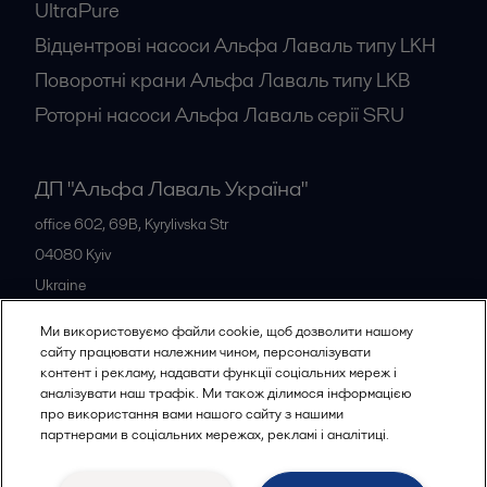
UltraPure
Відцентрові насоси Альфа Лаваль типу LKH
Поворотні крани Альфа Лаваль типу LKB
Роторні насоси Альфа Лаваль серії SRU
ДП "Альфа Лаваль Україна"
office 602, 69B, Kyrylivska Str
04080
Kyiv
Ukraine
+38 044 205 5667
Ми використовуємо файли cookie, щоб дозволити нашому
сайту працювати належним чином, персоналізувати
контент і рекламу, надавати функції соціальних мереж і
Всі офіси
аналізувати наш трафік. Ми також ділимося інформацією
про використання вами нашого сайту з нашими
партнерами в соціальних мережах, рекламі і аналітиці.
Політика конфіденційності