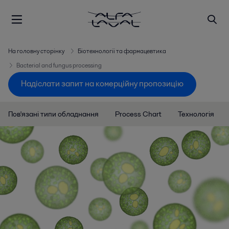
На головну сторінку
Біотехнології та фармацевтика
Bacterial and fungus processing
Надіслати запит на комерційну пропозицію
Пов'язані типи обладнання
Process Chart
Технологія