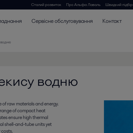
Сталий розвиток
Про Альфа Лаваль
Швидкий підбір
ладнання
Сервісне обслуговування
Контакт
 водню
екису водню
e of raw materials and energy.
 range of compact heat
ates ensure high thermal
l shell-and-tube units yet
 costs.