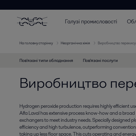
Галузі промисловості
Об
На головну сторінку
Неорганічна хімія
Виробництво перекису
Пов'язані типи обладнання
Пов'язані послуги
Виробництво пер
Hydrogen peroxide production requires highly efficient us
Alfa Laval has extensive process know-how and a broad
exchangers to meet industry needs. Specially designed pl
efficiency and high turbulence, outperforming conventiona
taking up less floor space. This cuts operating and energy