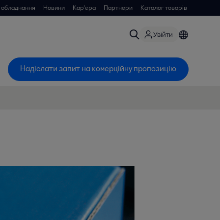
 обладнання
Новини
Кар'єра
Партнери
Каталог товарів
Увійти
Надіслати запит на комерційну пропозицію