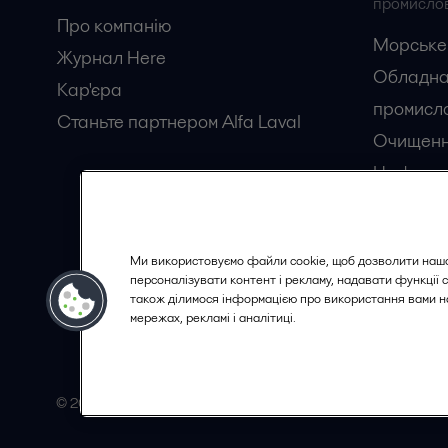
промислов
Про компанію
Морське
Журнал Here
Обладна
Кар'єрa
промисло
Станьте партнером Alfa Laval
Очищенн
Нафтога
Перероб
Ми використовуємо файли cookie, щоб дозволити наш
персоналізувати контент і рекламу, надавати функції 
також ділимося інформацією про використання вами н
мережах, рекламі і аналітиці.
© 2015-2026ALFA LAVAL
Слідкувати