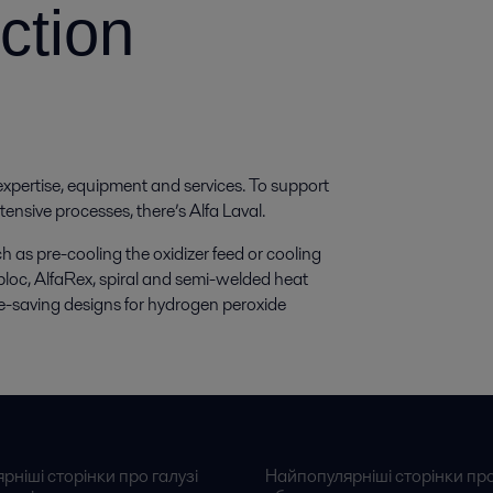
ction
expertise, equipment and services. To support
tensive processes, there’s Alfa Laval.
ch as pre-cooling the oxidizer feed or cooling
abloc, AlfaRex, spiral and semi-welded heat
e-saving designs for hydrogen peroxide
ніші сторінки про галузі
Найпопулярніші сторінки пр