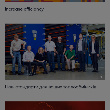
profitable
Increase efficiency
2016-10-25 234 kB
Нові стандарти для ваших теплообміників