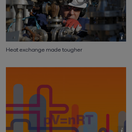
Compact heat exchangers: Improving heat
recovery - in Chemical Engineering 2009
2016-10-25 2070 kB
Consider Alfa Laval spiral heat exchangers for
fouling applications
2016-10-25 330 kB
Heat exchange made tougher
Exchanging ideas
2016-10-25 282 kB
Expanding the envelope
2016-10-25 652 kB
Shift to compact heat exchangers - for optimized
heat recovery, efficient cooling and reduce chiller
load
2016-10-25 639 kB
Where size really counts - Compact heat
exchangers make reducing CO
emissions
2