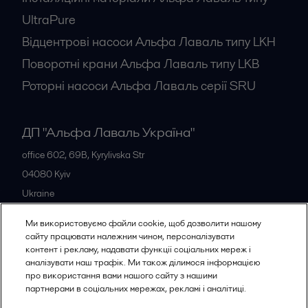
UltraPure
Відцентрові насоси Альфа Лаваль типу LKH
Поворотні крани Альфа Лаваль типу LKB
Роторні насоси Альфа Лаваль серії SRU
ДП "Альфа Лаваль Україна"
office 602, 69B, Kyrylivska Str
04080
Kyiv
Ukraine
+38 044 205 5667
Ми використовуємо файли cookie, щоб дозволити нашому
сайту працювати належним чином, персоналізувати
контент і рекламу, надавати функції соціальних мереж і
Всі офіси
аналізувати наш трафік. Ми також ділимося інформацією
про використання вами нашого сайту з нашими
партнерами в соціальних мережах, рекламі і аналітиці.