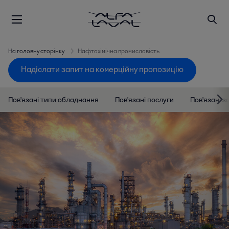
На головну сторінку
Нафтохімічна промисловість
Надіслати запит на комерційну пропозицію
Пов'язані типи обладнання
Пов'язані послуги
Пов'язані 