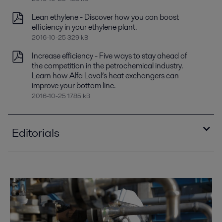
Lean ethylene - Discover how you can boost
efficiency in your ethylene plant.
2016-10-25 329 kB
Increase efficiency - Five ways to stay ahead of
the competition in the petrochemical industry.
Learn how Alfa Laval’s heat exchangers can
improve your bottom line.
2016-10-25 1785 kB
Editorials
Mastering energy efficiency PEP00281EN.pdf
2017-04-28 12764 kB
Alfa Laval's compact condensers offers sizable
payback
2016-10-25 1132 kB