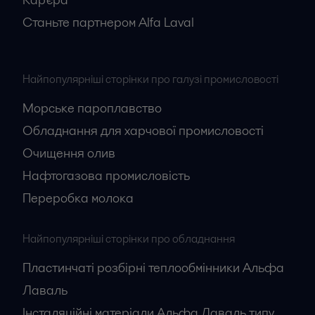
Станьте партнером Alfa Laval
Найпопулярніші сторінки про галузі промисловості
Морське пароплавство
Обладнання для харчової промисловості
Очищення олив
Нафтогазова промисловість
Переробка молока
Найпопулярніші сторінки про обладнання
Пластинчаті розбірні теплообмінники Альфа
Лаваль
Інсталяційні матеріали Альфа Лаваль типу