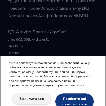
Відцентрові насоси Альфа Лаваль типу LKH
Поворотні крани Альфа Лаваль типу LKB
Роторні насоси Альфа Лаваль серії SRU
ДП "Альфа Лаваль Україна"
office 602, 69B, Kyrylivska Str
04080
Kyiv
Ukraine
+38 044 205 5667
Ми використовуємо файли cookie, щоб дозволити нашому
сайту працювати належним чином, персоналізувати
контент і рекламу, надавати функції соціальних мереж і
Всі офіси
аналізувати наш трафік. Ми також ділимося інформацією
про використання вами нашого сайту з нашими
партнерами в соціальних мережах, рекламі і аналітиці.
Політика конфіденційності
Відхилити все
Прийняти всі
Політика використання файлів cookies
Юридичні умови
файли сookie