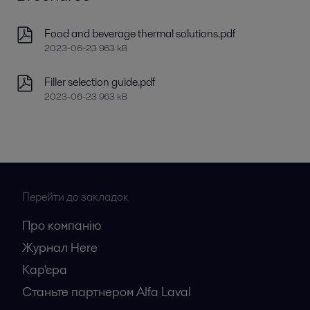
Food and beverage thermal solutions.pdf
2023-06-23 963 kB
Filler selection guide.pdf
2023-06-23 963 kB
Перейти до закладок
Про компанію
Журнал Here
Кар'єрa
Станьте партнером Alfa Laval