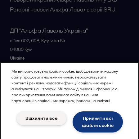
Роторні насоси Альфа Лаваль серії SRU
ДП "Альфа Лаваль Україна"
office 602, 69B, Kyrylivska Str
04080
Kyiv
Ukraine
+38 044 205 5667
Ми використовуємо файли cookie, щоб дозволити нашому
сайту працювати належним чином, персоналізувати
контент і рекламу, надавати функції соціальних мереж і
Всі офіси
аналізувати наш трафік. Ми також ділимося інформацією
про використання вами нашого сайту з нашими
партнерами в соціальних мережах, рекламі і аналітиці.
Політика конфіденційності
Відхилити все
Прийняти всі
Політика використання файлів cookies
Юридичні умови
файли сookie
Слідкувати