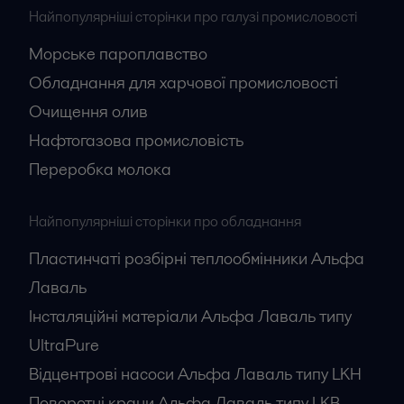
Найпопулярніші сторінки про галузі промисловості
Морське пароплавство
Обладнання для харчової промисловості
Очищення олив
Нафтогазова промисловість
Переробка молока
Найпопулярніші сторінки про обладнання
Пластинчаті розбірні теплообмінники Альфа
Лаваль
Інсталяційні матеріали Альфа Лаваль типу
UltraPure
Відцентрові насоси Альфа Лаваль типу LKH
Поворотні крани Альфа Лаваль типу LKB