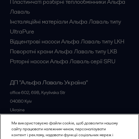
Пластинчаті розбірні теплообмінники Альфа
Лаваль
Інсталяційні матеріали Альфа Лаваль типу
UltraPure
Відцентрові насоси Альфа Лаваль типу LKH
Поворотні крани Альфа Лаваль типу LKB
Роторні насоси Альфа Лаваль серії SRU
ДП "Альфа Лаваль Україна"
office 602, 69B, Kyrylivska Str
04080
Kyiv
Ukraine
+38 044 205 5667
Ми використовуємо файли cookie, щоб дозволити нашому
сайту працювати належним чином, персоналізувати
контент і рекламу, надавати функції соціальних мереж і
Всі офіси