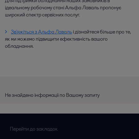
Для підтримки обладнання наших замовників в
ідеальному робочому стані Альфа Лаваль пропонує
широкий спектр сервісних послуг.
Зв'яжіться з Альфа Лаваль
і дізнайтеся більше про те,
як ми можемо підвищити ефективність вашого
обладнання.
Не знайдено інформації по Вашому запиту
Перейти до закладок