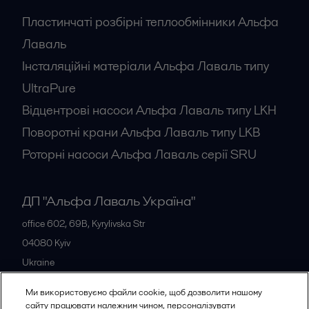
Пластинчаті розбірні теплообмінники Альфа
Лаваль
Інсталяційні матеріали Альфа Лаваль типу
UltraPure
Відцентрові насоси Альфа Лаваль типу LKH
Поворотні крани Альфа Лаваль типу LKB
Роторні насоси Альфа Лаваль серії SRU
ДП "Альфа Лаваль Україна"
office 602, 69B, Kyrylivska Str
04080
Kyiv
Ukraine
+38 044 205 5667
Ми використовуємо файли cookie, щоб дозволити нашому
сайту працювати належним чином, персоналізувати