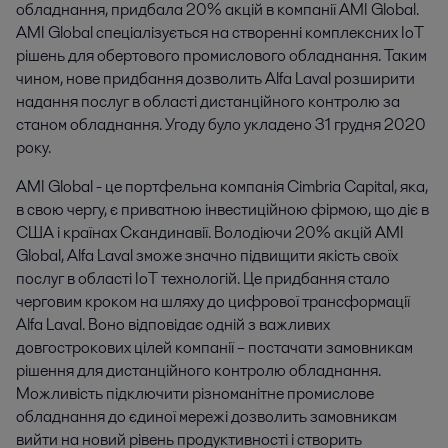
обладнання, придбала 20% акцій в компанії AMI Global. 
AMI Global спеціалізується на створенні комплексних IoT 
рішень для обертового промислового обладнання. Таким 
чином, нове придбання дозволить Alfa Laval розширити 
надання послуг в області дистанційного контролю за 
станом обладнання. Угоду було укладено 31 грудня 2020 
року.
AMI Global - це портфельна компанія Cimbria Capital, яка,
в свою чергу, є приватною інвестиційною фірмою, що діє в
США і країнах Скандинавії. Володіючи 20% акцій AMI
Global, Alfa Laval зможе значно підвищити якість своїх
послуг в області IoT технологій. Це придбання стало
черговим кроком на шляху до цифрової трансформації
Alfa Laval. Воно відповідає одній з важливих
довгострокових цілей компанії – постачати замовникам
рішення для дистанційного контролю обладнання.
Можливість підключити різноманітне промислове
обладнання до єдиної мережі дозволить замовникам
вийти на новий рівень продуктивності і створить