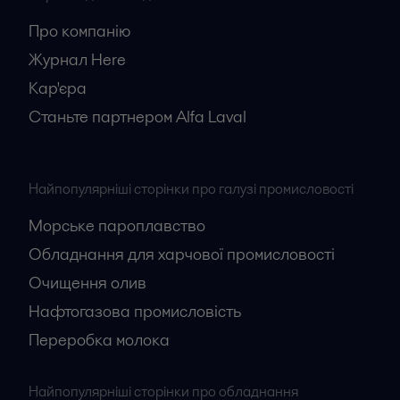
Про компанію
Журнал Here
Кар'єрa
Станьте партнером Alfa Laval
Найпопулярніші сторінки про галузі промисловості
Морське пароплавство
Обладнання для харчової промисловості
Очищення олив
Нафтогазова промисловість
Переробка молока
Найпопулярніші сторінки про обладнання