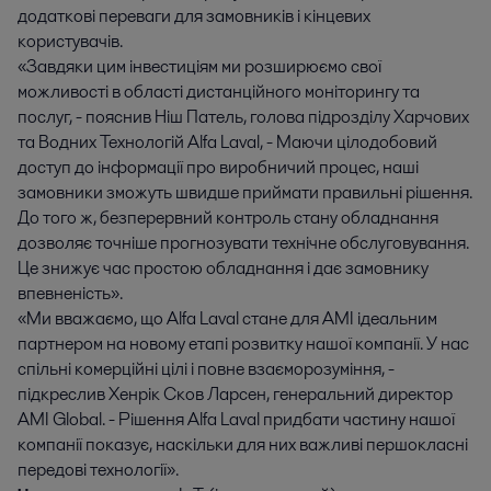
додаткові переваги для замовників і кінцевих
користувачів.
«Завдяки цим інвестиціям ми розширюємо свої
можливості в області дистанційного моніторингу та
послуг, - пояснив Ніш Патель, голова підрозділу Харчових
та Водних Технологій Alfa Laval, - Маючи цілодобовий
доступ до інформації про виробничий процес, наші
замовники зможуть швидше приймати правильні рішення.
До того ж, безперервний контроль стану обладнання
дозволяє точніше прогнозувати технічне обслуговування.
Це знижує час простою обладнання і дає замовнику
впевненість».
«Ми вважаємо, що Alfa Laval стане для AMI ідеальним
партнером на новому етапі розвитку нашої компанії. У нас
спільні комерційні цілі і повне взаєморозуміння, -
підкреслив Хенрік Сков Ларсен, генеральний директор
AMI Global. - Рішення Alfa Laval придбати частину нашої
компанії показує, наскільки для них важливі першокласні
передові технології».