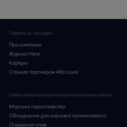
Перейти до закладок
Про компанію
Журнал Here
Кар'єрa
Станьте партнером Alfa Laval
Найпопулярніші сторінки про галузі промисловості
Морське пароплавство
Обладнання для харчової промисловості
Очищення олив