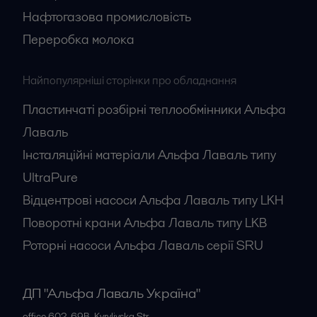
Нафтогазова промисловість
Переробка молока
Найпопулярніші сторінки про обладнання
Пластинчаті розбірні теплообмінники Альфа
Лаваль
Інсталяційні матеріали Альфа Лаваль типу
UltraPure
Відцентрові насоси Альфа Лаваль типу LKH
Поворотні крани Альфа Лаваль типу LKB
Роторні насоси Альфа Лаваль серії SRU
ДП "Альфа Лаваль Україна"
office 602, 69B, Kyrylivska Str