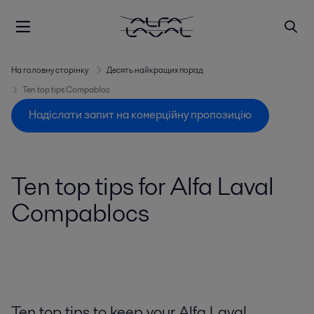
На головну сторінку
Десять найкращих порад
Ten top tips Compabloc
Надіслати запит на комерційну пропозицію
Ten top tips for Alfa Laval
Compablocs
Ten top tips to keep your Alfa Laval