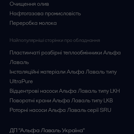
Очищення олив
Нафтогазова промисловість
Переробка молока
Найпопулярніші сторінки про обладнання
Пластинчаті розбірні теплообмінники Альфа
Лаваль
Інсталяційні матеріали Альфа Лаваль типу
UltraPure
Відцентрові насоси Альфа Лаваль типу LKH
Поворотні крани Альфа Лаваль типу LKB
Роторні насоси Альфа Лаваль серії SRU
ДП "Альфа Лаваль Україна"