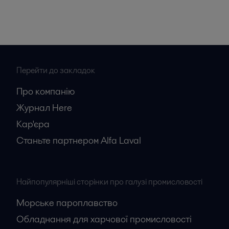
Перейти до закладок
Про компанію
Журнал Here
Кар'єрa
Станьте партнером Alfa Laval
Найпопулярніші сторінки про галузі промисловості
Морське пароплавство
Обладнання для харчової промисловості