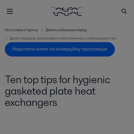
На головну сторінку
Десять найкращих порад
Десять порад як підтримувати теплообмінник у найкращому стані
Надіслати запит на комерційну пропозицію
Ten top tips for hygienic
gasketed plate heat
exchangers