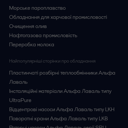
Морське пароплавство
Обладнання для харчової промисловості
Очищення олив
Нафтогазова промисловість
Переробка молока
Найпопулярніші сторінки про обладнання
Пластинчаті розбірні теплообмінники Альфа
Лаваль
Інсталяційні матеріали Альфа Лаваль типу
UltraPure
Відцентрові насоси Альфа Лаваль типу LKH
Поворотні крани Альфа Лаваль типу LKB
Роторні насоси Альфа Лаваль серії SRU