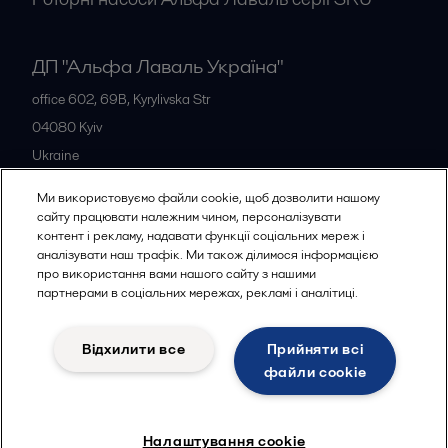
ДП "Альфа Лаваль Україна"
office 602, 69B, Kyrylivska Str
04080
Kyiv
Ukraine
+38 044 205 5667
Ми використовуємо файли cookie, щоб дозволити нашому
сайту працювати належним чином, персоналізувати
контент і рекламу, надавати функції соціальних мереж і
Всі офіси
аналізувати наш трафік. Ми також ділимося інформацією
про використання вами нашого сайту з нашими
партнерами в соціальних мережах, рекламі і аналітиці.
Політика конфіденційності
Відхилити все
Прийняти всі
Політика використання файлів cookies
Юридичні умови
файли сookie
Слідкувати
Налаштування cookie
© 2015-2026ALFA LAVAL