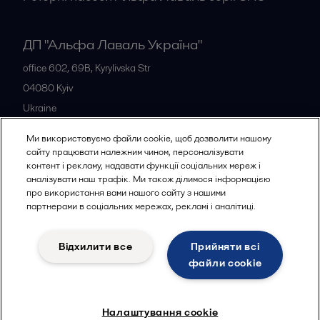
ДП "Альфа Лаваль Україна"
office 602, 69B, Kyrylivska Str
04080
Kyiv
Ukraine
+38 044 205 5667
Ми використовуємо файли cookie, щоб дозволити нашому
сайту працювати належним чином, персоналізувати
контент і рекламу, надавати функції соціальних мереж і
Всі офіси
аналізувати наш трафік. Ми також ділимося інформацією
про використання вами нашого сайту з нашими
партнерами в соціальних мережах, рекламі і аналітиці.
Політика конфіденційності
Відхилити все
Прийняти всі
Політика використання файлів cookies
Юридичні умови
файли сookie
Слідкувати
Налаштування cookie
© 2015-2026ALFA LAVAL