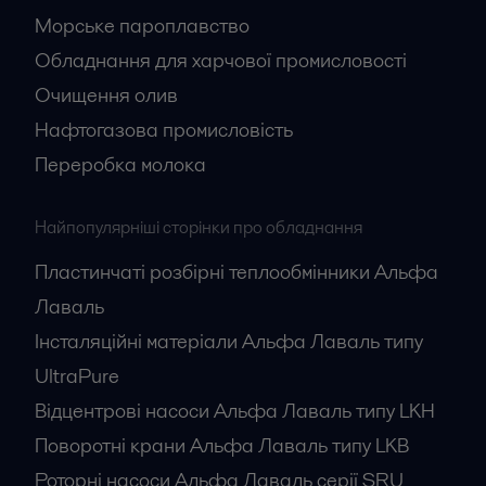
Морське пароплавство
Обладнання для харчової промисловості
Очищення олив
Нафтогазова промисловість
Переробка молока
Найпопулярніші сторінки про обладнання
Пластинчаті розбірні теплообмінники Альфа
Лаваль
Інсталяційні матеріали Альфа Лаваль типу
UltraPure
Відцентрові насоси Альфа Лаваль типу LKH
Поворотні крани Альфа Лаваль типу LKB
Роторні насоси Альфа Лаваль серії SRU