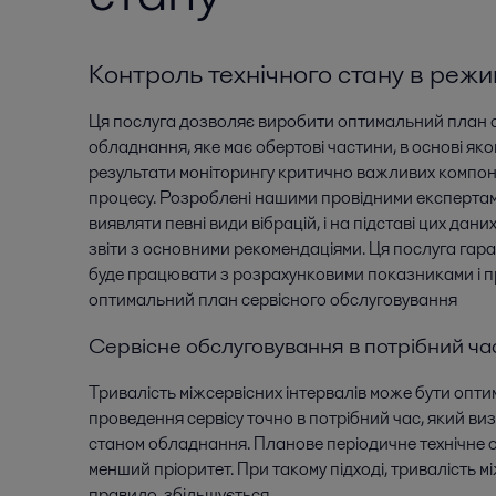
Контроль технічного стану в режи
Ця послуга дозволяє виробити оптимальний план 
обладнання, яке має обертові частини, в основі яког
результати моніторингу критично важливих компон
процесу. Розроблені нашими провідними експерта
виявляти певні види вібрацій, і на підставі цих дан
звіти з основними рекомендаціями. Ця послуга гар
буде працювати з розрахунковими показниками і п
оптимальний план сервісного обслуговування
Сервісне обслуговування в потрібний ча
Тривалість міжсервісних інтервалів може бути опти
проведення сервісу точно в потрібний час, який в
станом обладнання. Планове періодичне технічне 
менший пріоритет. При такому підході, тривалість мі
правило, збільшується