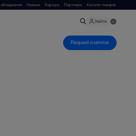
 обладнання
Новини
Кар'єра
Партнери
Каталог товарів
Увійти
Request a service