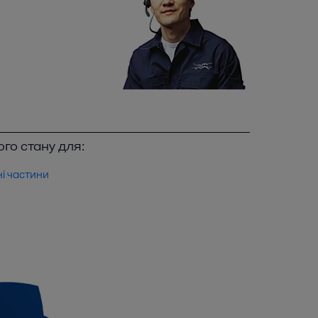
го стану для:
ні частини