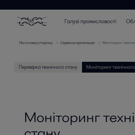
Галузі промисловості
Об
На головну сторінку
Сервісна пропозиція
Моніторинг технічн
Перевірка технічного стану
Моніторинг технічного
Моніторинг техн
стану