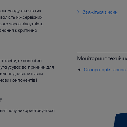
рекомендується в тих
Зв'яжіться з нами
валість міжсервісних
ого через відсутність
днання є критично
Моніторинг технічно
те звіти, складені за
уга усуває всі причини для
Сепараторів - запас
омлень дозволить вам
ови компонентів і
у
мент часу використовується