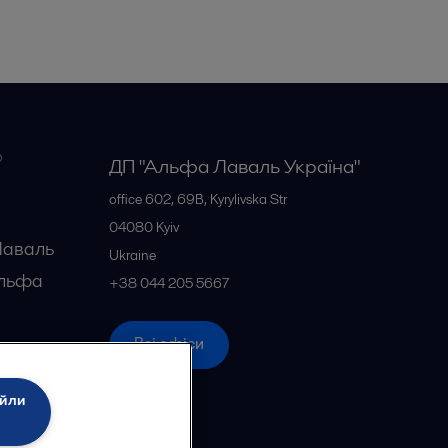
о
ДП "Альфа Лаваль Україна"
office 602, 69B, Kyrylivska Str
04080
Kyiv
Лаваль
Ukraine
Альфа
+38 044 205 5667
фа
Всі офіси
айли
 Лаваль