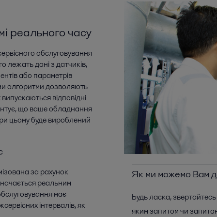
мі реального часу
сервісного обслуговування
о лежать дані з датчиків,
ентів або параметрів
ми алгоритми дозволяють
их випускаються відповідні
антує, що ваше обладнання
ри цьому буде вироблений
с
мізована за рахунок
Як ми можемо Вам 
изначається реальним
обслуговування має
Будь ласка, звертайтесь 
жсервісних інтервалів, як
яким запитом чи запита