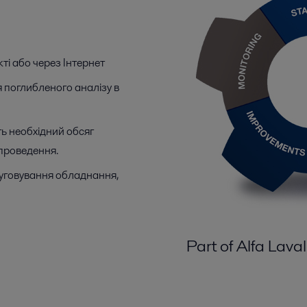
кті або через Інтернет
ля поглибленого аналізу в
ь необхідний обсяг
 проведення.
уговування обладнання,
Part of Alfa Lava