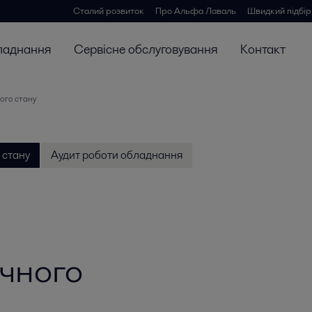
Сталий розвиток
Про Альфа Лаваль
Швидкий підбір
ладнання
Сервісне обслуговування
Контакт
ого стану
 стану
Аудит роботи обладнання
ічного