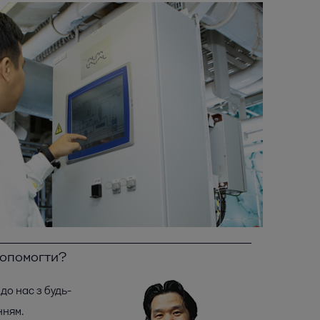
допомогти?
до нас з будь-
нням.