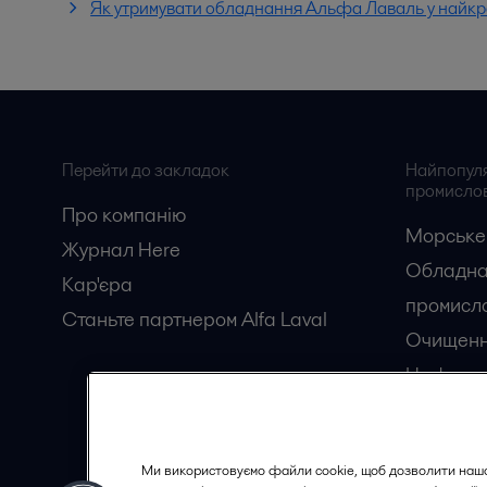
Як утримувати обладнання Альфа Лаваль у найкр
Перейти до закладок
Найпопуляр
промислов
Про компанію
Морське
Журнал Here
Обладна
Кар'єрa
промисло
Станьте партнером Alfa Laval
Очищенн
Нафтога
Перероб
Ми використовуємо файли cookie, щоб дозволити наш