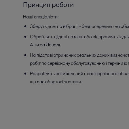
Принцип роботи
Наші спеціалісти:
Зберуть дані по вібрації - безпосередньо на об'є
Оброблять ці дані на місці або відправлять їх д
Альфа Лаваль
На підставі отриманих реальних даних визначат
робіт по сервісному обслуговуванню і терміни їх
Розроблять оптимальний план сервісного обсл
що має обертові частини.