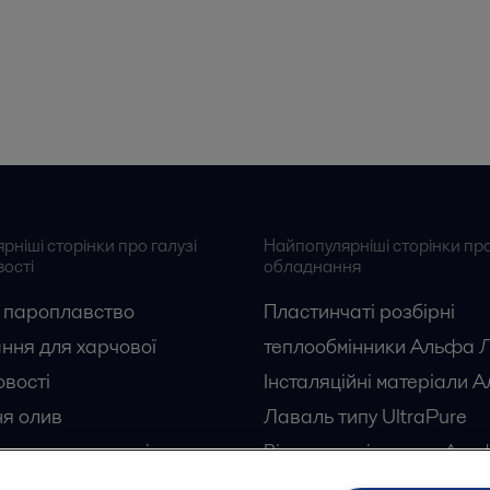
ніші сторінки про галузі
Найпопулярніші сторінки пр
ості
обладнання
 пароплавство
Пластинчаті розбірні
ння для харчової
теплообмінники Альфа 
вості
Інсталяційні матеріали 
я олив
Лаваль типу UltraPure
зова промисловість
Відцентрові насоси Аль
ка молока
Лаваль типу LKH