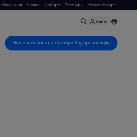
 обладнання
Новини
Кар'єра
Партнери
Каталог товарів
Увійти
Надіслати запит на комерційну пропозицію