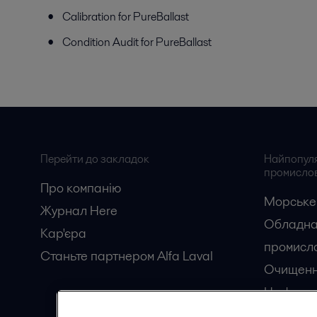
Calibration for PureBallast
Condition Audit for PureBallast
Перейти до закладок
Найпопуляр
промислов
Про компанію
Морське
Журнал Here
Обладна
Кар'єрa
промисло
Станьте партнером Alfa Laval
Очищенн
Нафтога
Перероб