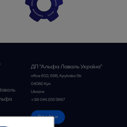
о
ДП "Альфа Лаваль Україна"
office 602, 69B, Kyrylivska Str
04080
Kyiv
Лаваль
Ukraine
Альфа
+38 044 205 5667
фа
Всі офіси