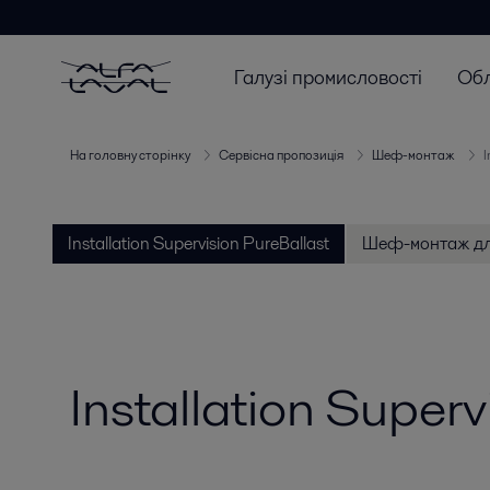
Галузі промисловості
Об
На головну сторінку
Сервісна пропозиція
Шеф-монтаж
I
Installation Supervision PureBallast
Шеф-монтаж для
Installation Superv