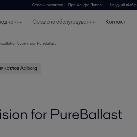
Сталий розвиток
Про Альфа Лаваль
Швидкий підбір
ладнання
Сервісне обслуговування
Контакт
nstallation Supervision PureBallast
 котлов Aalborg
ision for PureBallast