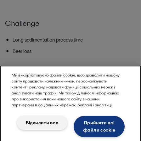
Challenge
Long sedimentation process time
Beer loss
Solution
Ми використовуємо файли cookie, щоб дозволити нашому
сайту працювати належним чином, персоналізувати
контент і рекламу, надавати функції соціальних мереж і
Alfa Laval BREW series separators
аналізувати наш трафік. Ми також ділимося інформацією
про використання вами нашого сайту з нашими
партнерами в соціальних мережах, рекламі і аналітиці.
Outcome
Відхилити все
Прийняти всі
Reduced maturation time (no need to wait for yeast to
файли сookie
settle)