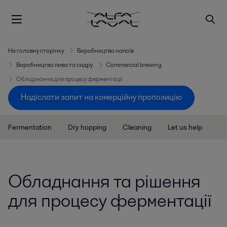
На головну сторінку
Виробництво напоїв
Виробництво пива та сидру
Commercial brewing
Обладнання для процесу ферментації
Надіслати запит на комерційну пропозицію
Fermentation
Dry hopping
Cleaning
Let us help
Обладнання та рішення
для процесу ферментації