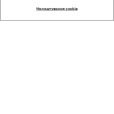
Reduced beer losses
Налаштування cookie
Challenge
Excess yeast
Solution
Alfa Laval BRUX beer recovery system
Outcome