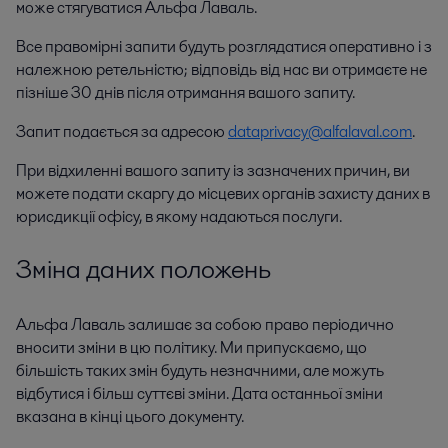
може стягуватися Альфа Лаваль.
Все правомірні запити будуть розглядатися оперативно і з
належною ретельністю; відповідь від нас ви отримаєте не
пізніше 30 днів після отримання вашого запиту.
Запит подається за адресою
dataprivacy@alfalaval.com
.
При відхиленні вашого запиту із зазначених причин, ви
можете подати скаргу до місцевих органів захисту даних в
юрисдикції офісу, в якому надаються послуги.
Зміна даних положень
Альфа Лаваль залишає за собою право періодично
вносити зміни в цю політику. Ми припускаємо, що
більшість таких змін будуть незначними, але можуть
відбутися і більш суттєві зміни. Дата останньої зміни
вказана в кінці цього документу.