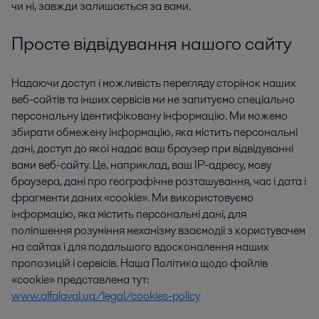
чи ні, завжди залишається за вами.
Просте відвідування нашого сайту
Надаючи доступ і можливість перегляду сторінок наших
веб-сайтів та інших сервісів ми не запитуємо спеціально
персональну ідентифіковану інформацію. Ми можемо
збирати обмежену інформацію, яка містить персональні
дані, доступ до якої надає ваш браузер при відвідуванні
вами веб-сайту. Це, наприклад, ваш IP-адресу, мову
браузера, дані про географічне розташування, час і дата і
фрагменти даних «cookie». Ми використовуємо
інформацію, яка містить персональні дані, для
поліпшення розуміння механізму взаємодії з користувачем
на сайтах і для подальшого вдосконалення наших
пропозицій і сервісів. Наша Політика щодо файлів
«cookie» представлена ​​тут:
www.alfalaval.ua/legal/cookies-policy