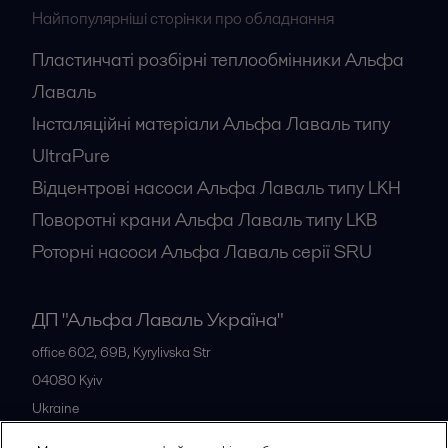
Найпопулярніші сторінки про обладнання
Пластинчаті розбірні теплообмінники Альфа
Лаваль
Інсталяційні матеріали Альфа Лаваль типу
UltraPure
Відцентрові насоси Альфа Лаваль типу LKH
Поворотні крани Альфа Лаваль типу LKB
Роторні насоси Альфа Лаваль серії SRU
ДП "Альфа Лаваль Україна"
office 602, 69B, Kyrylivska Str
04080
Kyiv
Ukraine
+38 044 205 5667