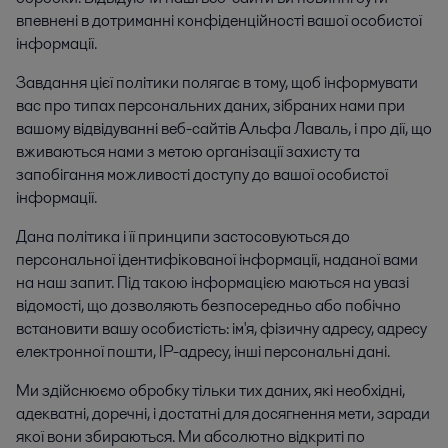
впевнені в дотриманні конфіденційності вашої особистої
інформації.
Завдання цієї політики полягає в тому, щоб інформувати
вас про типах персональних даних, зібраних нами при
вашому відвідуванні веб-сайтів Альфа Лаваль, і про дії, що
вживаються нами з метою організації захисту та
запобігання можливості доступу до вашої особистої
інформації.
Дана політика і її принципи застосовуються до
персональної ідентифікованої інформації, наданої вами
на наш запит. Під такою інформацією маються на увазі
відомості, що дозволяють безпосередньо або побічно
встановити вашу особистість: ім'я, фізичну адресу, адресу
електронної пошти, IP-адресу, інші персональні дані.
Ми здійснюємо обробку тільки тих даних, які необхідні,
адекватні, доречні, і достатні для досягнення мети, заради
якої вони збираються. Ми абсолютно відкриті по