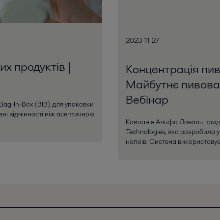
2023-11-27
х продуктів |
Концентрація пив
Майбутнє пивовар
Вебінар
ag-In-Box (BIB) для упаковки
вні відмінності між асептичною
Компанія Альфа Лаваль прид
Technologies, яка розробила у
напоїв. Система використовує 