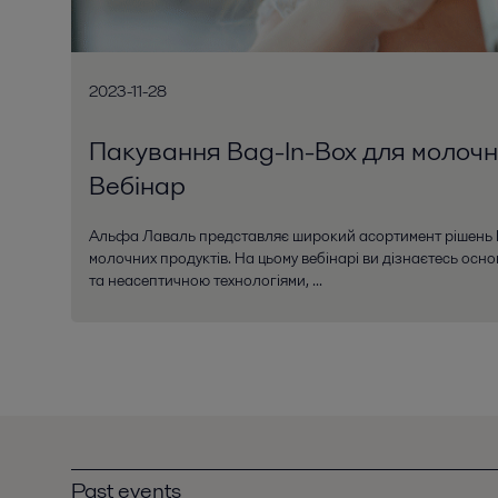
2023-11-28
Пакування Bag-In-Box для молочни
Вебінар
Альфа Лаваль представляє широкий асортимент рішень B
молочних продуктів. На цьому вебінарі ви дізнаєтесь осно
та неасептичною технологіями, ...
Past events