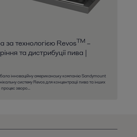
TM
а за технологією Revos
–
іння та дистрибуції пива |
бала інноваційну американську компанію Sandymount
нікальну систему Revos для концентрації пива та інших
процес зворо...