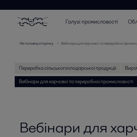
Галузі промисловості
Об
На головну сторінку
Вебінари для харчової та переробної промис
Переробка сільськогосподарської продукції
Виро
Вебінари для харчової та переробної промисловості
Вебінари для хар