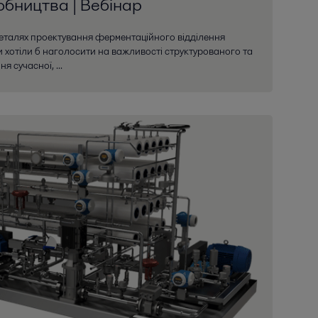
бництва | Вебінар
деталях проектування ферментаційного відділення
хотіли б наголосити на важливості структурованого та
я сучасної, ...