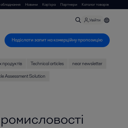
 обладнання
Новини
Кар'єра
Партнери
Каталог товарів
Увійти
Надіслати запит на комерційну пропозицію
 продуктів
Technical articles
near newsletter
cle Assessment Solution
промисловості