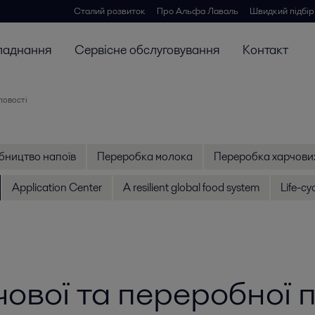
Сталий розвиток
Про Альфа Лаваль
Швидкий підбір
ладнання
Сервісне обслуговування
Контакт
ловості
бництво напоїв
Переробка молока
Переробка харчових
Application Center
A resilient global food system
Life-cy
чової та переробної 