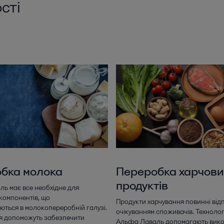
сті
бка молока
Переробка харчови
продуктів
ь має все необхідне для
компонентів, що
Продукти харчування повинні від
ються в молокопереробній галузі.
очікуванням споживачів. Технолог
я допоможуть забезпечити
Альфа Лаваль допомагають вик