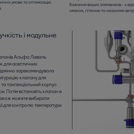
єнічніх умови та оптимізацію
бажання ваших замовників - з від
.
смаком, гігієною та низькими вит
чкість і модульне
лапанів Альфа Лаваль
к для асептичних
 відмінно зарекомендувала
фігурацію клапану для
 та тангенціальний корпус
и. Потім встановіть клапан в
також можете вибирати
ції для контролю температури