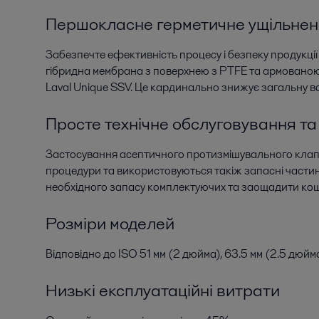
Першокласне герметичне ущільне
Забезпечте ефективність процесу і безпеку продукці
гібридна мембрана з поверхнею з PTFE та армованою 
Laval Unique SSV. Це кардинально знижує загальну в
Просте технічне обслуговування та
Застосування асептичного протизмішувального клап
процедури та використовуються такіж запасні частин
необхідного запасу комплектуючих та заощадити кош
Розміри моделей
Відповідно до ISO 51 мм (2 дюйма), 63.5 мм (2.5 дюйма
Низькі експлуатаційні витрати