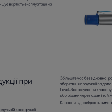
ншує вартість експлуатації на
укції при
Збільште час безвідмовної ро
зберігання продукції за доп
Laval. Застосування клапану
або рідини через один і той
Клапани відповідають вимог
одульній конструкції