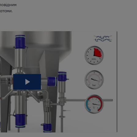
повідним
ратами.