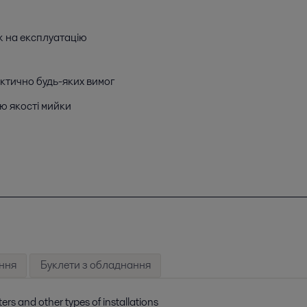
ж на експлуатацію
ктично будь-яких вимог
ю якості мийки
ння
Буклети з обладнання
ters and other types of installations