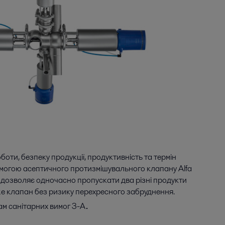
боти, безпеку продукції, продуктивність та термін
омогою асептичного протизмішувального клапану Alfa
 дозволяє одночасно пропускати два різні продукти
 же клапан без ризику перехресного забруднення.
.
ам санітарних вимог 3-А