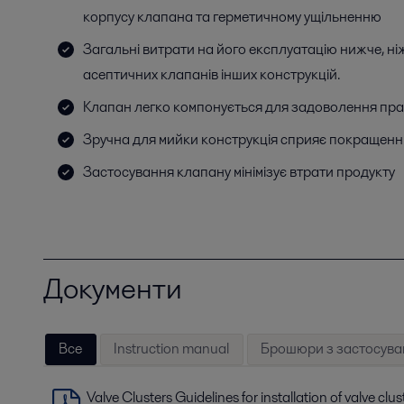
корпусу клапана та герметичному ущільненню
Загальні витрати на його експлуатацію нижче, ні
асептичних клапанів інших конструкцій.
Клапан легко компонується для задоволення пра
Зручна для мийки конструкція сприяє покращенн
Застосування клапану мінімізує втрати продукту
Документи
Все
Instruction manual
Брошюри з застосува
Valve Clusters Guidelines for installation of valve clus