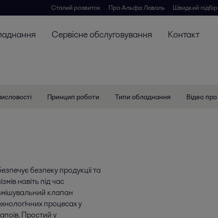
Сталий розвиток
Про Альфа Лаваль
Швидкий підбір
ладнання
Сервісне обслуговування
Контакт
мисловості
Принцип роботи
Типи обладнання
Відео про
езпечує безпеку продукції та
мів навіть під час
измішувальний клапан
ехнологічних процесах у
апоїв. Простий у