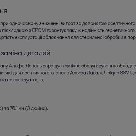
ння
ї при одночасному зниженні витрат за допомогою асептичного 
підкладкою з EPDM гарантує таку ж надійність герметичного 
артість експлуатації обладнання для стерильної обробки в по
 заміна деталей
ану Альфа Лаваль спрощує технічне обслуговування обладнан
и, як і для асептичного клапана Альфа Лаваль Unique SSV. Ц
та на експлуатацію.
) та 76.1 мм (3 дюйма).