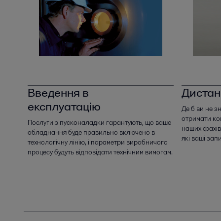
Введення в
Дистан
експлуатацію
Де б ви не 
отримати ко
Послуги з пусконаладки гарантують, що ваше
наших фахівц
обладнання буде правильно включено в
які ваші зап
технологічну лінію, і параметри виробничого
процесу будуть відповідати технічним вимогам.