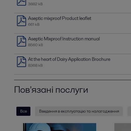
3882 kB
Aseptic mixproof Product leaflet
661 kB
Aseptic Mixproof Instruction manual
8560 kB
At the heart of Dairy Application Brochure
8368 kB
Пов'язані послуги
Все
Введення в експлуатацію та налагодження