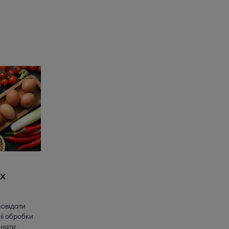
х
повідати
ії обробки
онати