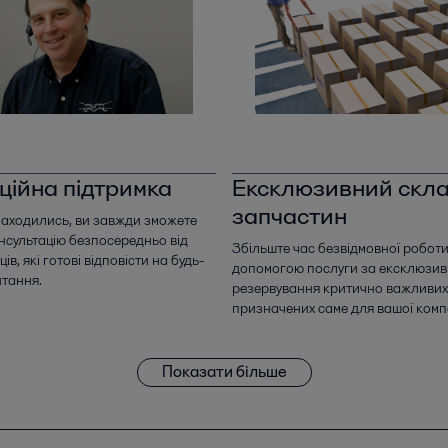
ційна підтримка
Ексклюзивний скл
запчастин
знаходились, ви завжди зможете
нсультацію безпосередньо від
Збільште час безвідмовної роботи
ів, які готові відповісти на будь-
допомогою послуги за ексклюзи
итання.
резервування критично важливих
призначених саме для вашої компа
Показати більше