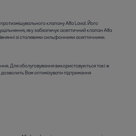
протизмішувального клапану Alfa Laval. Його
ущільнення, яку забезпечує асептичний клапан Alfa
рівнянні зі сталевими сильфонними асептичними.
ня. Для обслуговування використовуються такі ж
е дозволить Вам оптимізувати підтримання