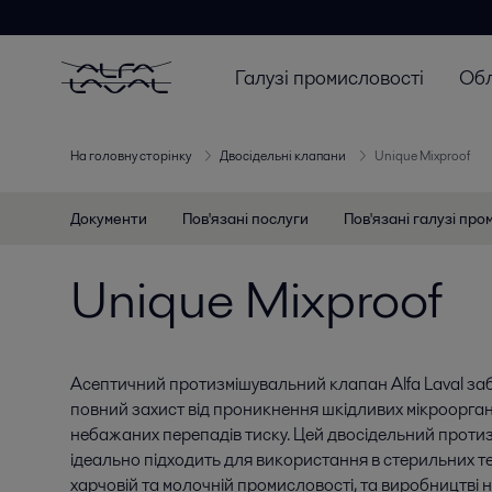
Галузі промисловості
Об
На головну сторінку
Двосідельні клапани
Unique Mixproof
Документи
Пов'язані послуги
Пов'язані галузі про
Unique Mixproof
Асептичний протизмішувальний клапан Alfa Laval заб
повний захист від проникнення шкідливих мікроорганіз
небажаних перепадів тиску. Цей двосідельний прот
ідеально підходить для використання в стерильних т
харчовій та молочній промисловості, та виробництві н