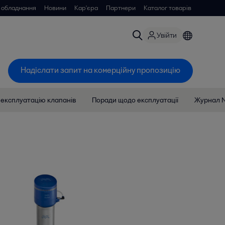
 обладнання
Новини
Кар'єра
Партнери
Каталог товарів
Увійти
Надіслати запит на комерційну пропозицію
 експлуатацію клапанів
Поради щодо експлуатації
Журнал 