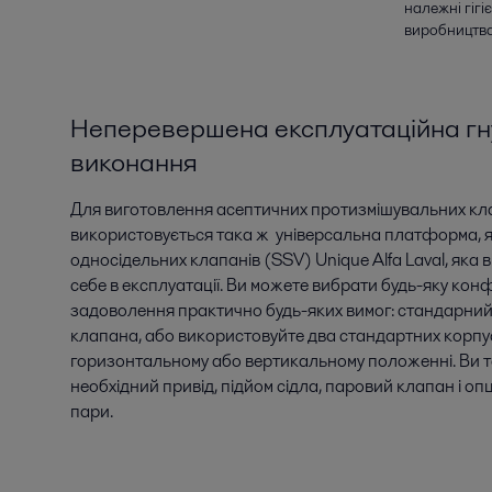
належні гігі
виробництва
Неперевершена експлуатаційна гну
виконання
Для виготовлення асептичних протизмішувальних к
використовується така ж універсальна платформа, я
односідельних клапанів (SSV) Unique Alfa Laval, яка
себе в експлуатації. Ви можете вибрати будь-яку кон
задоволення практично будь-яких вимог: стандарний
клапана, або використовуйте два стандартних корпус
горизонтальному або вертикальному положенні. Ви 
необхідний привід, підйом сідла, паровий клапан і оп
пари.