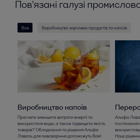
Пов'язані галузі промислово
Все
Виробництво харчових продуктів та напоїв
Виробництво напоїв
Переро
Прагнете зменшити витрати енергії та
Альфа Лавал
використаня води, а також підвищити якість
постачання 
товарів? Обладнання та рішення Альфа
використову
Лаваль для пивоваріння допоможуть Вам!
Наші рішенн