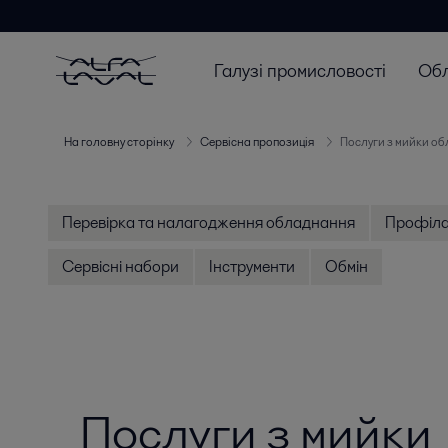
Галузі промисловості
Об
На головну сторінку
Сервісна пропозиція
Послуги з мийки о
Перевірка та налагодження обладнання
Профіла
Сервісні набори
Інструменти
Обмін
Послуги з мийки