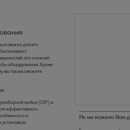
дования
ьно важно для его
обеспечивают
ерхностей: это снижает
жбы оборудования. Кроме
му вы также сможете
ия
разборной мойки (CIP) и
для эффективного
лообменного и
Як ми можемо Вам 
 установках.