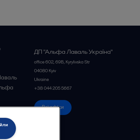
о
ДП "Альфа Лаваль Україна"
office 602, 69B, Kyrylivska Str
04080
Kyiv
Лаваль
Ukraine
Альфа
+38 044 205 5667
фа
Всі офіси
айли
 Лаваль