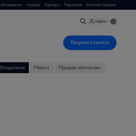
 обладнання
Новини
Кар'єра
Партнери
Каталог товарів
Увійти
Request a service
 обладнання
Ремонт
Продаж запчастин