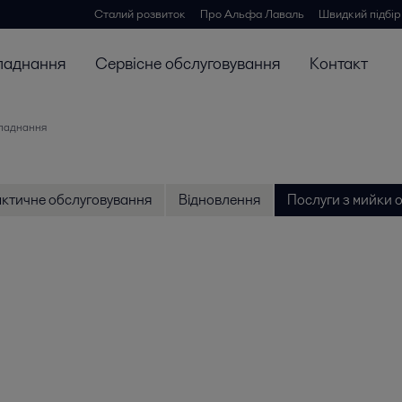
Сталий розвиток
Про Альфа Лаваль
Швидкий підбір
ладнання
Сервісне обслуговування
Контакт
бладнання
ктичне обслуговування
Відновлення
Послуги з мийки