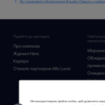
Як утримувати обладнання Альфа Лаваль у найкр
Перейти до закладок
Найпопуляр
промислов
Про компанію
Морське
Журнал Here
Обладна
Кар'єрa
промисло
Станьте партнером Alfa Laval
Очищенн
Нафтога
Перероб
Ми використовуємо файли cookie, щоб дозволити наш