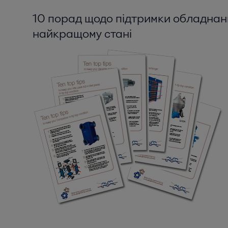
10 порад щодо підтримки обладна
найкращому стані