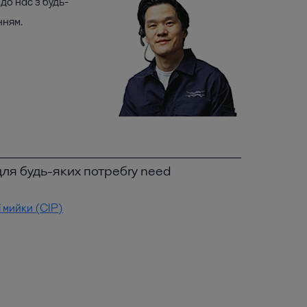
до нас з будь-
нням.
ля будь-яких потребry need
 мийки (CIP)