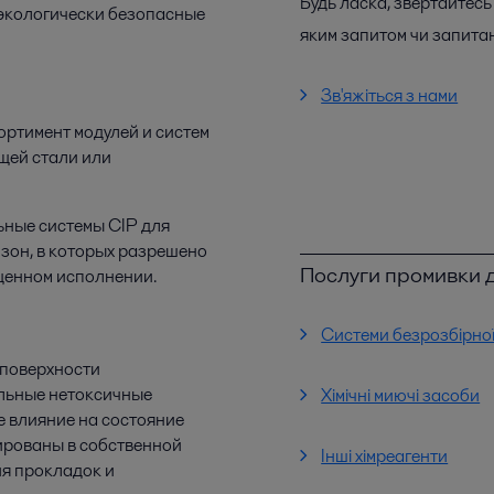
Будь ласка, звертайтесь 
экологически безопасные
яким запитом чи запита
Зв'яжіться з нами
ртимент модулей и систем
щей стали или
ьные системы CIP для
зон, в которых разрешено
Послуги промивки д
щенном исполнении.
Системи безрозбірної
 поверхности
льные нетоксичные
Хімічні миючі засоби
 влияние на состояние
ированы в собственной
Інші хімреагенти
я прокладок и