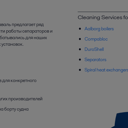
Cleaning Services fo
валь предлагает ряд
Aalborg boilers
ти работы сепараторов и
абатывались для наших
Compabloc
 установок.
DuroShell
Separators
Spiral heat exchanger
 для конкретного
ругих производителей
на борту судна