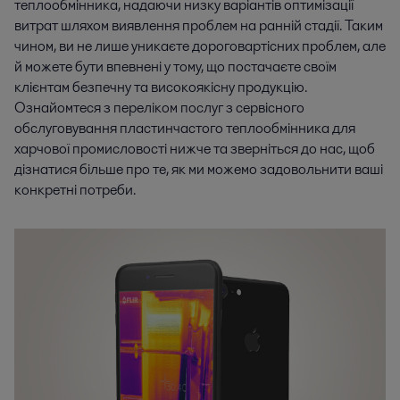
теплообмінника, надаючи низку варіантів оптимізації
витрат шляхом виявлення проблем на ранній стадії. Таким
чином, ви не лише уникаєте дороговартісних проблем, але
й можете бути впевнені у тому, що постачаєте своїм
клієнтам безпечну та високоякісну продукцію.
Ознайомтеся з переліком послуг з сервісного
обслуговування пластинчастого теплообмінника для
харчової промисловості нижче та зверніться до нас, щоб
дізнатися більше про те, як ми можемо задовольнити ваші
конкретні потреби.