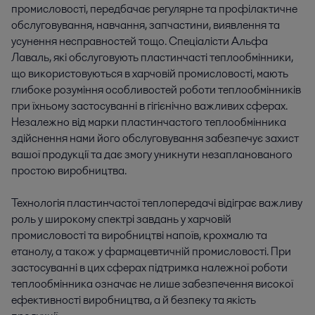
промисловості, передбачає регулярне та профілактичне
обслуговування, навчання, запчастини, виявлення та
усунення несправностей тощо. Спеціалісти Альфа
Лаваль, які обслуговують пластинчасті теплообмінники,
що використовуються в харчовій промисловості, мають
глибоке розуміння особливостей роботи теплообмінників
при їхньому застосуванні в гігієнічно важливих сферах.
Незалежно від марки пластинчастого теплообмінника
здійснення нами його обслуговування забезпечує захист
вашої продукції та дає змогу уникнути незапланованого
простою виробництва.
Технологія пластинчастої теплопередачі відіграє важливу
роль у широкому спектрі завдань у харчовій
промисловості та виробництві напоїв, крохмалю та
етанолу, а також у фармацевтичній промисловості. При
застосуванні в цих сферах підтримка належної роботи
теплообмінника означає не лише забезпечення високої
ефективності виробництва, а й безпеку та якість