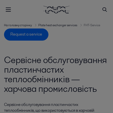
На головну сторінку
Plate heat exchanger services
FHT-Service
Request a service
Сервісне обслуговування
пластинчастих
теплообмінників —
харчова промисловість
Сервісне обслуговування пластинчастих
теплообмінників, що використовуються в харчовій